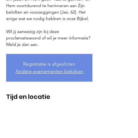
Hem voortdurend te herinneren aan Zijn
beloften en voorzeggingen [Jes. 62]. Het
enige wat we nodig hebben is onze Bijbel.
Wil jij aanwezig zijn bij deze
proclamatieavond of wil je meer informatie?
Meld je dan aan.
Registratie is afgesloten
Andere evenementen bekijken
Tijd en locatie
06 jul 2026, 19:30
Soest, Nederland
Meer informatie