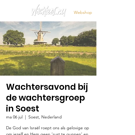
Webshop
Wachtersavond bij
de wachtersgroep
in Soest
ma 06 jul
  |  
Soest, Nederland
De God van Israël roept ons als gelovige op
om jezelf en Hem geen ‘rust te gunnen’ en