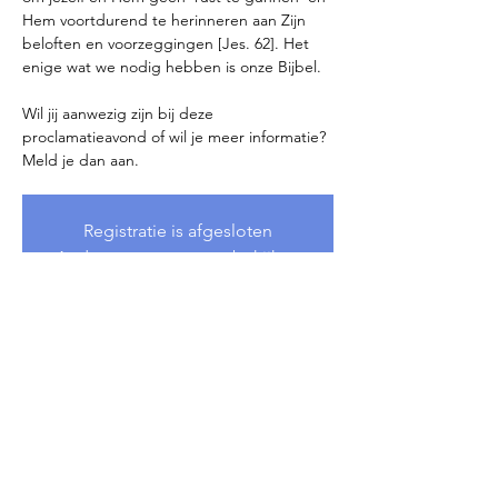
Hem voortdurend te herinneren aan Zijn
beloften en voorzeggingen [Jes. 62]. Het
enige wat we nodig hebben is onze Bijbel.
Wil jij aanwezig zijn bij deze
proclamatieavond of wil je meer informatie?
Meld je dan aan.
Registratie is afgesloten
Andere evenementen bekijken
Tijd en locatie
29 mrt 2026, 19:00
Harderwijk, Nederland