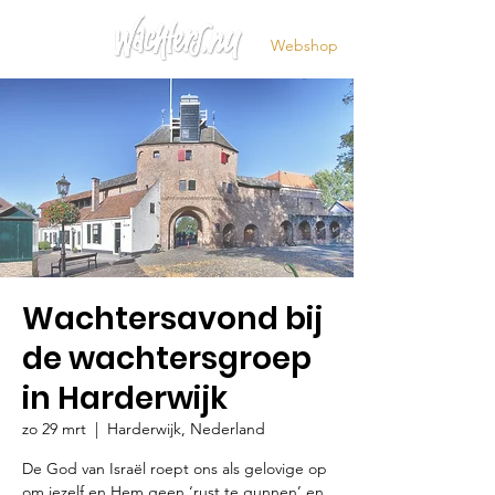
Webshop
Wachtersavond bij
de wachtersgroep
in Harderwijk
zo 29 mrt
  |  
Harderwijk, Nederland
De God van Israël roept ons als gelovige op
om jezelf en Hem geen ‘rust te gunnen’ en