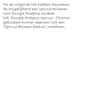
Via de volgende link hebben bezoekers
de mogelijkheid een opt-out te kiezen
voor Google Analytics via deze
link:
Google Analytics opt-out
. Chrome-
gebruikers kunnen daarvoor ook een
‘
Opt-out Browser Add-on
’ installeren.
Bij het bezoeken van
onze website
wordt
gebruikgemaakt van een aantal cookies.
De wettelijke grondslag voor ons
gebruik van al onze cookies is de
noodzakelijkheid voor ons
gerechtvaardigde belang het gebruik van
de website te onderzoeken en te
verbeteren. Wij hebben, mede door de
meest privacy-vriendelijke instellingen te
kiezen, geen toestemming van de
bezoeker nodig.
Wij verstrekken in beginsel géén
persoonsgegevens aan derden, tenzij
dat noodzakelijk is voor het voldoen aan
een ambtelijk bevel of wettelijke plicht,
bijvoorbeeld bij het onderzoek naar