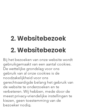
alle personen met wie wij contact
hebben gehad;
alle bezoekers van onze websites;
alle ontvangers van onze nieuwsbrief
en andere mailings;
alle personen van wie wij anderszins
persoonsgegevens verwerken.
2. Websitebezoek
2. Websitebezoek
Bij het bezoeken van
onze website
wordt
gebruikgemaakt van een aantal cookies.
De wettelijke grondslag voor ons
gebruik van al onze cookies is de
noodzakelijkheid voor ons
gerechtvaardigde belang het gebruik van
de website te onderzoeken en te
verbeteren. Wij hebben, mede door de
meest privacy-vriendelijke instellingen te
kiezen, geen toestemming van de
bezoeker nodig.