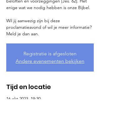
beloften en voorzeggingen [Jes. 62]. Het
enige wat we nodig hebben is onze Bijbel.
Wil jij aanwezig zijn bij deze
proclamatieavond of wil je meer informatie?
Meld je dan aan.
Registratie is afgesloten
Andere evenementen bekijken
Tijd en locatie
16 okt 2023, 19:30
Houten, Houten, Nederland
Meer informatie
Wil je mee proclameren op deze 