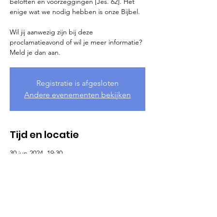
beloften en voorzeggingen [Jes. 62]. Het
enige wat we nodig hebben is onze Bijbel.
Wil jij aanwezig zijn bij deze
proclamatieavond of wil je meer informatie?
Meld je dan aan.
Registratie is afgesloten
Andere evenementen bekijken
Tijd en locatie
30 jun 2024, 19:30
Oud-Beijerland, Oud-Beijerland, Nederland
Meer informatie
Wil je mee proclameren op deze 