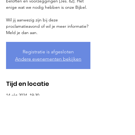
beloften en voorzeggingen [Jes. 62]. Het
enige wat we nodig hebben is onze Bijbel.
Wil jij aanwezig zijn bij deze
proclamatieavond of wil je meer informatie?
Meld je dan aan.
Registratie is afgesloten
Andere evenementen bekijken
Tijd en locatie
14 okt 2024, 19:30
Soest, Nederland
Meer informatie
Wil je mee proclameren op deze 