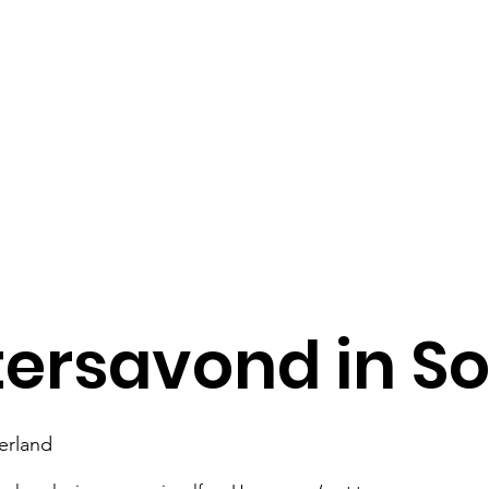
da
Weblog
Videolog
Proclamatie
Wachters
Conta
ersavond in So
erland