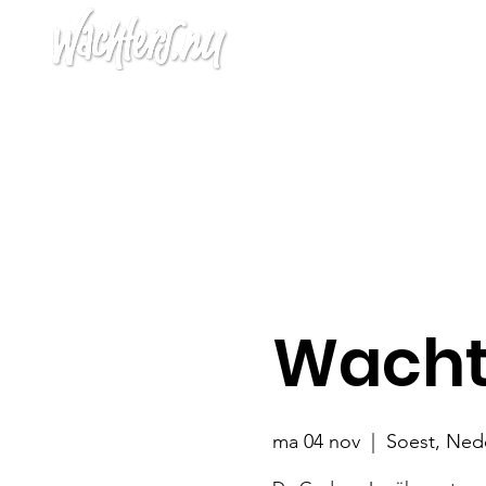
Home
Agen
Wacht
ma 04 nov
  |  
Soest, Ned