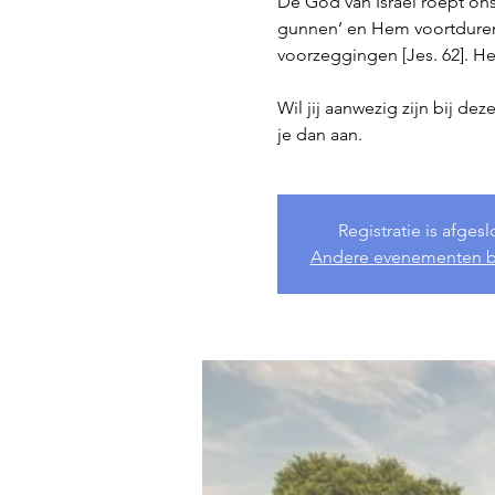
De God van Israël roept ons
gunnen’ en Hem voortdurend
voorzeggingen [Jes. 62]. He
Wil jij aanwezig zijn bij de
je dan aan.
Registratie is afges
Andere evenementen b