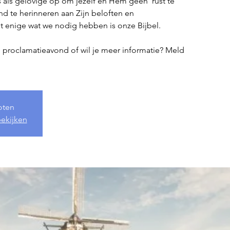
 als gelovige op om jezelf en Hem geen ‘rust te
 te herinneren aan Zijn beloften en
t enige wat we nodig hebben is onze Bijbel.
ze proclamatieavond of wil je meer informatie? Meld
loten
ekijken