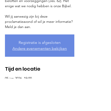
beloften en voorzeggingen [Jes. 62]. Het
enige wat we nodig hebben is onze Bijbel.
Wil jij aanwezig zijn bij deze
proclamatieavond of wil je meer informatie?
Meld je dan aan.
Registratie is afgesloten
Andere evenementen bekijken
Tijd en locatie
05 jan 2026, 19:00
Soest, Nederland
Meer informatie
Wil je mee proclameren op deze 