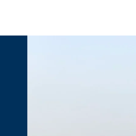
da
Weblog
Videolog
Proclamatie
Wachters
Conta