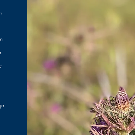
n
n
n
e
jn
,