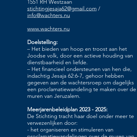
1551 RH Westzaan
stichtingjesaja62@gmail.com
/
info@wachters.nu
www.wachters.nu
Doelstelling:
– Het bieden van hoop en troost aan het
Joodse volk, door een actieve houding van
dienstbaarheid en liefde.
– Het financieel ondersteunen van hen die,
indachtig Jesaja 62:6-7, gehoor hebben
gegeven aan de wachtersroep om dagelijks
een proclamatiewandeling te maken over de
muren van Jeruzalem.
Meerjarenbeleidplan 2023 - 2025:
De Stichting tracht haar doel onder meer te
verwezenlijken door:
- het organiseren en stimuleren van
proclamatiewandelingen over de muren van