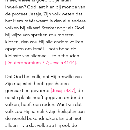
inwerken? God laat hier, bij monde van 
de profeet Jesaja, Zijn volk weten dat 
het Hem méér waard is dan alle andere 
volken bij elkaar! Sterker nog: als God 
bij wijze van spreken zou moeten 
kiezen, dan zou Hij alle andere volken 
opgeven om Israël – nota bene de 
kleinste van allemaal – te behouden 
[
Deuteronomium 7:7
; 
Jesaja 41:14
]
.
Dat God het volk, dat Hij omwille van 
Zijn majesteit heeft geschapen, 
gemaakt en gevormd 
[
Jesaja 43:7
]
, de 
eerste plaats heeft gegeven onder de 
volken, heeft een re
den. Want via dat
volk zou Hij namelijk Zijn heilsplan aan 
de wereld bekendmaken. En dat niet 
alleen – via dat volk zou Hij ook de 