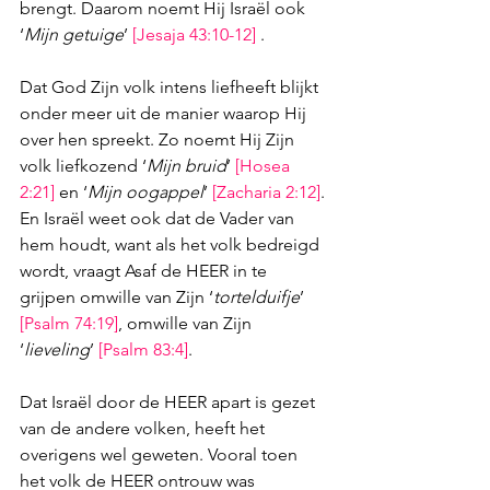
brengt. Daarom noemt Hij Israël ook 
‘
Mijn getuige
’ 
[
Jesaja 43:10-12
]
 .
Dat God Zijn volk intens liefheeft blijkt 
onder meer uit de manier waarop Hij 
over hen spreekt. Zo noemt Hij Zijn 
volk liefkozend ‘
Mijn bruid
’ 
[
Hosea 
2:21
]
 en ‘
Mijn oogappel
’ 
[
Zacharia 2:12
]
. 
En Israël weet ook dat de Vader van 
hem houdt, want als het volk bedreigd 
wordt, vraagt Asaf de HEER in te 
grijpen omwille van Zijn ‘
tortelduifje
’ 
[
Psalm 74:19
]
, omwille van Zijn 
‘
lieveling
’ 
[
Psalm 83:4
]
.
Dat Israël door de HEER apart is gezet 
van de andere volken, heeft het 
overigens wel geweten. Vooral toen 
het volk de HEER ontrouw was 