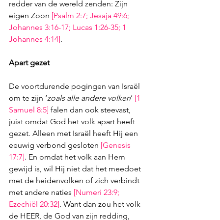
redder van de wereld zenden: Zijn 
eigen Zoon 
[
Psalm 2:7
; 
Jesaja 49:6
; 
Johannes 3:16-17
; 
Lucas 1:26-35
; 
1 
Johannes 4:14
]
. 
Apart gezet
De voortdurende pogingen van Israël 
om te zijn ‘
zoals alle andere volken
’ 
[
1 
Samuel 8:5
]
 falen dan ook steevast, 
juist omdat God het volk apart heeft 
gezet. Alleen met Israël heeft Hij een 
eeuwig verbond gesloten 
[
Genesis 
17:7
]
. En omdat het volk aan Hem 
gewijd is, wil Hij niet dat het meedoet 
met de heidenvolken of zich verbindt 
met andere naties 
[
Numeri 23:9
; 
Ezechiël 20:32
]
. Want dan zou het volk 
de HEER, de God van zijn redding, 