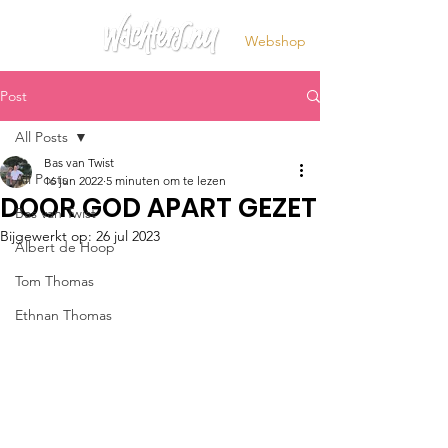
Webshop
Post
All Posts
Bas van Twist
All Posts
16 jun 2022
5 minuten om te lezen
DOOR GOD APART GEZET
Bas van Twist
Bijgewerkt op:
26 jul 2023
Albert de Hoop
Tom Thomas
Ethnan Thomas