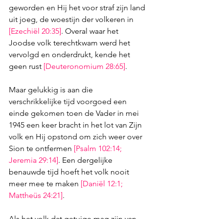
geworden en Hij het voor straf zijn land 
uit joeg, de woestijn der volkeren in 
[
Ezechiël 20:35
]
. Overal waar het 
Joodse volk terechtkwam werd het 
vervolgd en onderdrukt, kende het 
geen rust 
[
Deuteronomium 28:65
]
. 
Maar gelukkig is aan die 
verschrikkelijke tijd voorgoed een 
einde gekomen toen de Vader in mei 
1945 een keer bracht in het lot van Zijn 
volk en Hij opstond om zich weer over 
Sion te ontfermen 
[
Psalm 102:14
; 
Jeremia 29:14
]
. Een dergelijke 
benauwde tijd hoeft het volk nooit 
meer mee te maken 
[
Daniël 12:1
; 
Mattheüs 24:21
]
. 
Als het volk dat getuige mag zijn van 