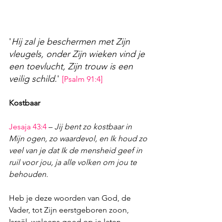
'
Hij zal je beschermen met Zijn 
vleugels, onder Zijn wieken vind je 
een toevlucht, Zijn trouw is een 
veilig schild.
'
[
Psalm 91:4
]
Kostbaar
Jesaja 43:4
– 
Jij bent zo kostbaar in 
Mijn ogen, zo waardevol, en Ik houd zo 
veel van je dat Ik de mensheid geef in 
ruil voor jou, ja alle volken om jou te 
behouden.
Heb je deze woorden van God, de 
Vader, tot Zijn eerstgeboren zoon, 
Israël, weleens goed op je laten 