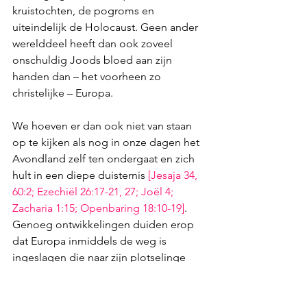
kruistochten, de pogroms en 
uiteindelijk de Holocaust. Geen ander 
werelddeel heeft dan ook zoveel 
onschuldig Joods bloed aan zijn 
handen dan – het voorheen zo 
christelijke – Europa. 
We hoeven er dan ook niet van staan 
op te kijken als nog in onze dagen het 
Avondland zelf ten ondergaat en zich 
hult in een diepe duisternis 
[
Jesaja 34
, 
60:2
; 
Ezechiël 26:17-21
, 
27
; 
Joël 4
; 
Zacharia 1:15
; 
Openbaring 18:10-19
]
. 
Genoeg ontwikkelingen duiden erop 
dat Europa inmiddels de weg is 
ingeslagen die naar zijn plotselinge 
ondergang zal leiden. 
Tot dat fatale moment echter 