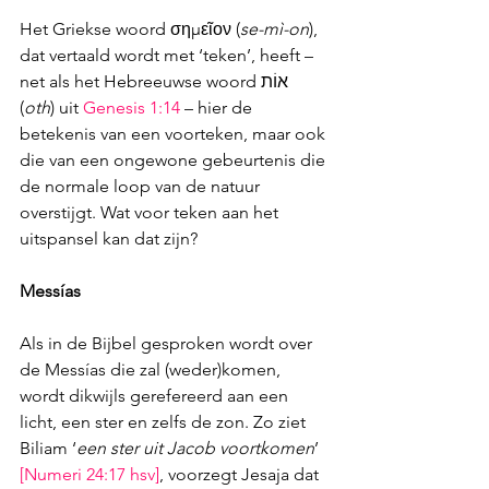
Het Griekse woord σημεῖον 
(
se-mì-on
), 
dat vertaald wordt met ‘teken’, heeft – 
net als het Hebreeuwse woord 
אוֹת
(
oth
) uit 
Genesis 1:14
 – hier de 
betekenis van 
een voorteken, maar ook 
die van een ongewone gebeurtenis die 
de normale loop van de natuur 
overstijgt. Wat voor teken aan het 
uitspansel kan dat zijn?
Messías
Als in de Bijbel gesproken wordt over 
de Messías die zal (weder)komen, 
wordt dikwijls gerefereerd aan een 
licht, een ster en zelfs de zon. Zo ziet 
Biliam ‘
een ster uit Jacob voortkomen
’ 
[
Numeri 24:17
 hsv]
, voorzegt Jesaja dat 