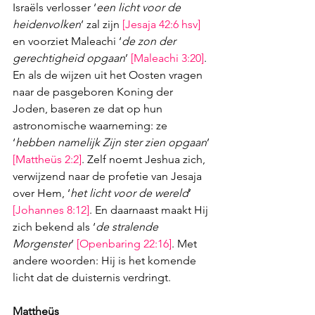
Israëls verlosser ‘
een licht voor de 
heidenvolken
’ zal zijn 
[
Jesaja 42:6
 hsv]
en voorziet Maleachi ‘
de zon der 
gerechtigheid opgaan
’ 
[
Maleachi 3:20
]
. 
En als de wijzen uit het Oosten vragen 
naar de pasgeboren Koning der 
Joden, baseren ze dat op hun 
astronomische waarneming: ze 
‘
hebben namelijk Zijn ster zien opgaan
’ 
[
Mattheüs 2:2
]
. Zelf noemt Jeshua zich, 
verwijzend naar de profetie van Jesaja 
over Hem, ‘
het licht voor de wereld
’ 
[
Johannes 8:12
]
. En daarnaast maakt Hij 
zich bekend als ‘
de stralende 
Morgenster
’ 
[
Openbaring 22:16
]
. Met 
andere woorden: Hij is het komende 
licht dat de duisternis verdringt.
Mattheüs