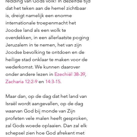
redding van Gods volk! In dezelfde tijd 
dat het teken aan de hemel zichtbaar 
is, dreigt namelijk een enorme 
internationale troepenmacht het 
Joodse land als een wolk te 
overdekken, in een allerlaatste poging 
Jeruzalem in te nemen, het van zijn 
Joodse bevolking te ontdoen en de 
heilige stad onklaar te maken voor de 
wederkomst. We kunnen daarover 
onder andere lezen in 
Ezechiël 38-39
, 
Zacharia 12:2-9
 en 
14:3-15
. 
Maar dan, op de dag dat het land van 
Israël wordt aangevallen, op de dag 
waarvan God bij monde van Zijn 
profeten vele malen heeft gesproken, 
zal Gods woede oplaaien. Dan zal elk 
schepsel zien hoe God afrekent met 