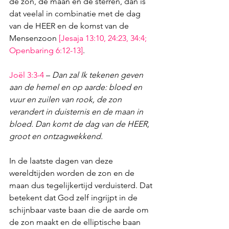
de zon, de maan en de sterren, dan is 
dat veelal in combinatie met de dag 
van de HEER en de komst van de 
Mensenzoon 
[
Jesaja 13:10
, 
24:23
, 
34:4
; 
Openbaring 6:12-13
]
.
Joël 3:3-4
 – 
Dan zal Ik tekenen geven 
aan de hemel en op aarde: bloed en 
vuur en zuilen van rook, de zon 
verandert in duisternis en de maan in 
bloed. Dan komt de dag van de HEER, 
groot en ontzagwekkend.
In de laatste dagen van deze 
wereldtijden worden de zon en de 
maan dus tegelijkertijd verduisterd. Dat 
betekent dat God zelf ingrijpt in de 
schijnbaar vaste baan die de aarde om 
de zon maakt en de elliptische baan 