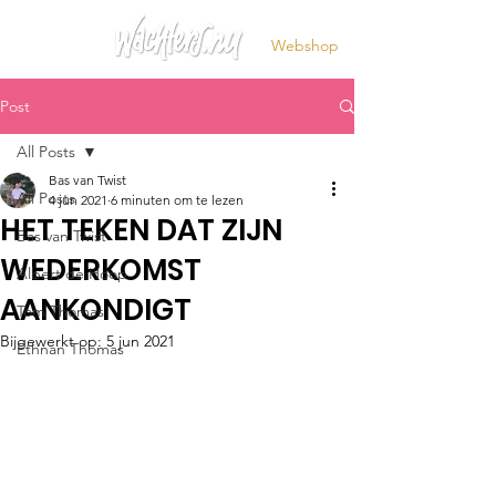
Webshop
Post
All Posts
Bas van Twist
All Posts
4 jun 2021
6 minuten om te lezen
HET TEKEN DAT ZIJN
Bas van Twist
WEDERKOMST
Albert de Hoop
AANKONDIGT
Tom Thomas
Bijgewerkt op:
5 jun 2021
Ethnan Thomas