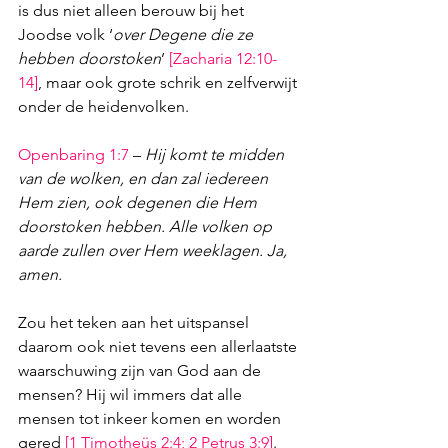
is dus niet alleen berouw bij het 
Joodse volk ‘
over Degene die ze 
hebben doorstoken
’ 
[
Zacharia 12:10-
14
]
, maar ook grote schrik en zelfverwijt 
onder de heidenvolken.
Openbaring 1:7
 – 
Hij komt te midden 
van de wolken, en dan zal iedereen 
Hem zien, ook degenen die Hem 
doorstoken hebben. Alle volken op 
aarde zullen over Hem weeklagen. Ja, 
amen.
Zou het teken aan het uitspansel 
daarom ook niet tevens een allerlaatste 
waarschuwing zijn van God aan de 
mensen? Hij wil immers dat alle 
mensen tot inkeer komen en worden 
gered 
[
1 Timotheüs 2:4
; 
2 Petrus 3:9
]
. 