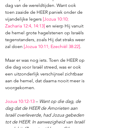
dag van de wereldtijden. Want ook 
toen zaaide de HEER paniek onder de 
vijandelijke legers 
[
Jozua 10:10
; 
Zacharia 12:4
, 
14:13
]
 en wierp Hij vanuit 
de hemel grote hagelstenen op Israëls 
tegenstanders, zoals Hij dat straks weer 
zal doen 
[
Jozua 10:11
; 
Ezechiël 38:22
]
.
Maar er was nog iets. Toen de HEER op 
die dag voor Israël streed, was er ook 
een uitzonderlijk verschijnsel zichtbaar 
aan de hemel, dat daarna nooit meer is 
voorgekomen.
Jozua 10:12-1
3 
– 
Want op die dag, de 
dag dat de HEER de Amorieten aan 
Israël overleverde, had Jozua gebeden 
tot de HEER. In aanwezigheid van Israël 