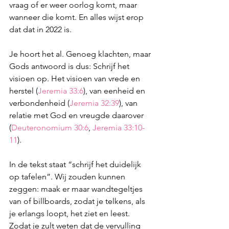
vraag of er weer oorlog komt, maar 
wanneer die komt. En alles wijst erop 
dat dat in 2022 is.
Je hoort het al. Genoeg klachten, maar 
Gods antwoord is dus: Schrijf het 
visioen op. Het visioen van vrede en 
herstel (
Jeremia 33:6
), van eenheid en 
verbondenheid (
Jeremia 32:39
), van 
relatie met God en vreugde daarover 
(
Deuteronomium 30:6
, 
Jeremia 33:10-
11
).
In de tekst staat “schrijf het duidelijk 
op tafelen”. Wij zouden kunnen 
zeggen: maak er maar wandtegeltjes 
van of billboards, zodat je telkens, als 
je erlangs loopt, het ziet en leest. 
Zodat je zult weten dat de vervulling 