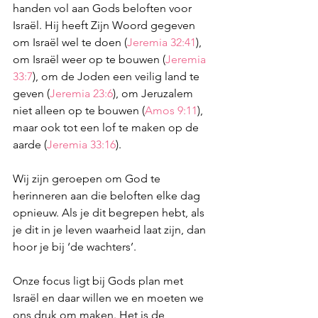
handen vol aan Gods beloften voor 
Israël. Hij heeft Zijn Woord gegeven 
om Israël wel te doen (
Jeremia 32:41
), 
om Israël weer op te bouwen (
Jeremia 
33:7
), om de Joden een veilig land te 
geven (
Jeremia 23:6
), om Jeruzalem 
niet alleen op te bouwen (
Amos 9:11
), 
maar ook tot een lof te maken op de 
aarde (
Jeremia 33:16
).
Wij zijn geroepen om God te 
herinneren aan die beloften elke dag 
opnieuw. Als je dit begrepen hebt, als 
je dit in je leven waarheid laat zijn, dan 
hoor je bij ‘de wachters’.
Onze focus ligt bij Gods plan met 
Israël en daar willen we en moeten we 
ons druk om maken. Het is de 