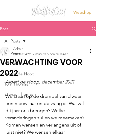
Webshop
Post
All Posts
Admin
All Posts
28 dec 2021
7 minuten om te lezen
VERWACHTING VOOR
Bas van Twist
2022
Albert de Hoop
Albert de Hoop, december 2021
Tom Thomas
Ethnan Thomas
We staan op de drempel van alweer 
een nieuw jaar en de vraag is: Wat zal 
dit jaar ons brengen? Welke 
veranderingen zullen we meemaken? 
Komen wensen en verlangens uit of 
juist niet? We wensen elkaar 