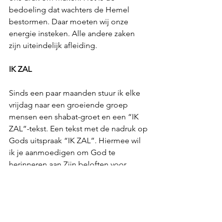
bedoeling dat wachters de Hemel 
bestormen. Daar moeten wij onze 
energie insteken. Alle andere zaken 
zijn uiteindelijk afleiding.
IK ZAL
Sinds een paar maanden stuur ik elke 
vrijdag naar een groeiende groep 
mensen een shabat-groet en een “IK 
ZAL”-tekst. Een tekst met de nadruk op 
Gods uitspraak “IK ZAL”. Hiermee wil 
ik je aanmoedigen om God te 
herinneren aan Zijn beloften voor 
Israël. Mijn oproep aan jou is dan ook, 
focus je op die prachtige beloften van 
God en wees daarmee bezig. Laat je 
niet afleiden door de waan van de dag, 