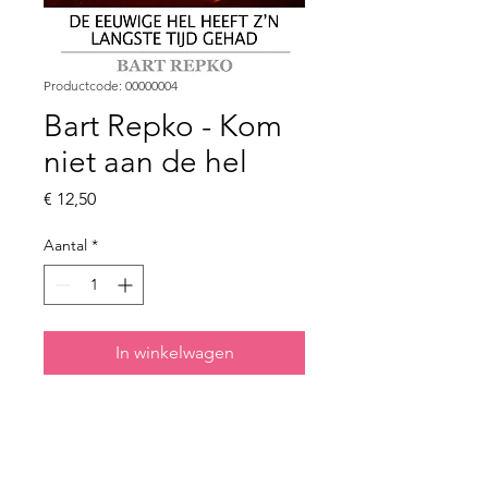
Productcode: 00000004
Bart Repko - Kom
niet aan de hel
Prijs
€ 12,50
Aantal
*
In winkelwagen
Het derde boek van Bart
Repko "Kom niet aan de hel".
Getoonde prijs is exclusief