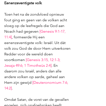
Eenenzeventigste volk
Toen het na de zondvloed opnieuw 
fout ging en geen van de volken acht 
sloeg op de leefregels die God aan 
Noach had gegeven 
[
Genesis 9:1-17
, 
11:4
]
, formeerde Hij een 
eenenzeventigste volk: Israël. Uit dát 
volk zou God de door Hem uitverkoren 
Redder voor de wereld doen 
voortkomen 
[Genesis 3:15, 
12:1-3
; 
Jesaja 49:6
; 
1 Timotheüs 2:4
]
. En 
daarom zou Israël, anders dan alle 
andere volken op aarde, geheel aan 
Hem zijn gewijd 
[
Deuteronomium 7:6
, 
14:2
]
. 
Omdat Satan, de vorst van de gevallen 
engelen, zich onafgebroken heeft 