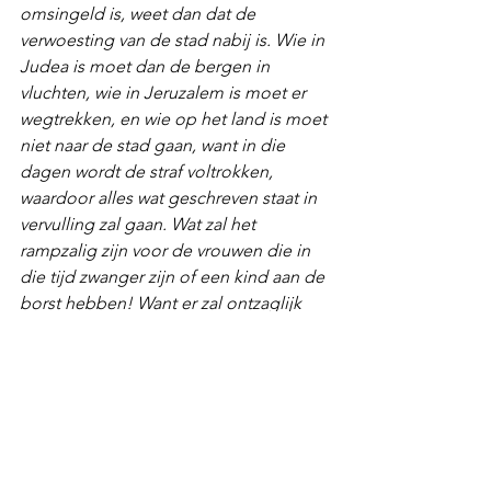
omsingeld is, weet dan dat de 
verwoesting van de stad nabij is. Wie in 
Judea is moet dan de bergen in 
vluchten, wie in Jeruzalem is moet er 
wegtrekken, en wie op het land is moet 
niet naar de stad gaan, want in die 
dagen wordt de straf voltrokken, 
waardoor alles wat geschreven staat in 
vervulling zal gaan. Wat zal het 
rampzalig zijn voor de vrouwen die in 
die tijd zwanger zijn of een kind aan de 
borst hebben! Want er zal ontzaglijk 
veel leed zijn in het land, en een zwaar 
vonnis zal de bevolking treffen. De 
inwoners zullen omkomen door het 
zwaard of in gevangenschap worden 
weggevoerd en onder alle volken 
worden verstrooid, terwijl Jeruzalem 
vertrapt zal worden door heidenen, tot 