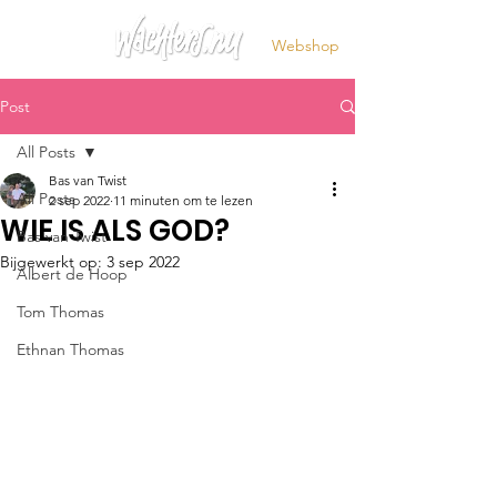
Webshop
Post
All Posts
Bas van Twist
All Posts
2 sep 2022
11 minuten om te lezen
WIE IS ALS GOD?
Bas van Twist
Bijgewerkt op:
3 sep 2022
Albert de Hoop
Tom Thomas
Ethnan Thomas