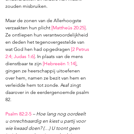
zouden misbruiken. 
Maar de zonen van de Allerhoogste 
verzaakten hun plicht 
[
Mattheüs 20:25
]
. 
Ze ontliepen hun verantwoordelijkheid 
en deden het tegenovergestelde van 
wat God hen had opgedragen 
[
2 Petrus 
2:4
; 
Judas 1:6
]
. In plaats van de mens 
dienstbaar te zijn 
[
Hebreeën 1:14
]
, 
gingen ze heerschappij uitoefenen 
over hem, namen ze bezit van hem en 
verleidde hem tot zonde. Asaf zingt 
daarover in de eerdergenoemde psalm 
82.
Psalm 82:2-5
– Hoe lang nog oordeelt 
u onrechtvaardig en kiest u partij voor 
wie kwaad doen? (…) U toont geen 