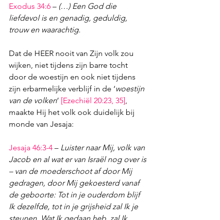
Exodus 34:6
 – 
(…) Een God die 
liefdevol is en genadig, geduldig, 
trouw en waarachtig
.
Dat de HEER nooit van Zijn volk zou 
wijken, niet tijdens zijn barre tocht 
door de woestijn en ook niet tijdens 
zijn erbarmelijke verblijf in de ‘
woestijn 
van de volken
’ 
[
Ezechiël 20:23
,
 35
]
, 
maakte Hij het volk ook duidelijk bij 
monde van Jesaja:
Jesaja 46:3-4
 – 
Luister naar Mij, volk van 
Jacob en al wat er van Israël nog over is 
– van de moederschoot af door Mij 
gedragen, door Mij gekoesterd vanaf 
de geboorte: Tot in je ouderdom blijf 
Ik dezelfde, tot in je grijsheid zal Ik je 
steunen. Wat Ik gedaan heb, zal Ik 