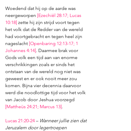
Woedend dat hij op de aarde was 
neergeworpen 
[
Ezechiël 28:17
; 
Lucas 
10:18
]
 zette hij zijn strijd voort tegen 
het volk dat de Redder van de wereld 
had voortgebracht en tegen heel zijn 
nageslacht 
[
Openbaring 12:13-17
; 
1 
Johannes 4:14
]
. Daarmee brak voor 
Gods volk een tijd aan van enorme 
verschrikkingen zoals er sinds het 
ontstaan van de wereld nog niet was 
geweest en er ook nooit meer zou 
komen. Bijna vier decennia daarvoor 
werd die noodlottige tijd voor het volk 
van Jacob door Jeshua voorzegd 
[
Mattheüs 24:21
; 
Marcus 13
]
.
Lucas 21:20-24
– 
Wanneer jullie zien dat 
Jeruzalem door legertroepen 