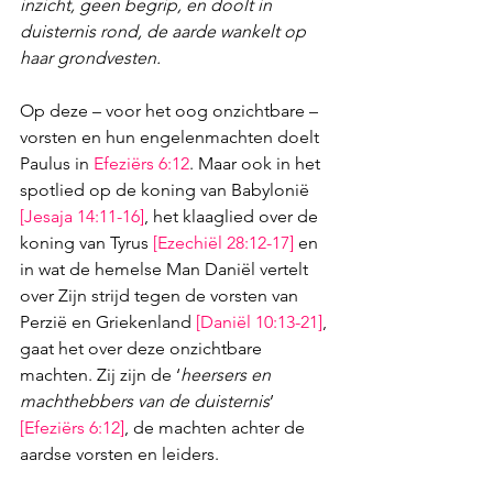
inzicht, geen begrip, en doolt in 
duisternis rond, de aarde wankelt op 
haar grondvesten.
Op deze – voor het oog onzichtbare – 
vorsten en hun engelenmachten doelt 
Paulus in 
Efeziërs 6:12
. Maar ook in het 
spotlied op de koning van Babylonië 
[
Jesaja 14:11-16
]
, het klaaglied over de 
koning van Tyrus 
[
Ezechiël 28:12-17
]
 en 
in wat de hemelse Man Daniël vertelt 
over Zijn strijd tegen de vorsten van 
Perzië en Griekenland 
[
Daniël 10:13-21
]
, 
gaat het over deze onzichtbare 
machten. Zij zijn de ‘
heersers en 
machthebbers van de duisternis
’ 
[
Efeziërs 6:12
]
, de machten achter de 
aardse vorsten en leiders.