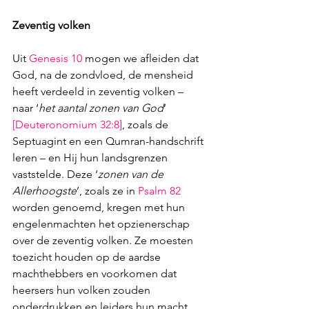
Zeventig volken
Uit 
Genesis 10
 mogen we afleiden dat 
God, na de zondvloed, de mensheid 
heeft verdeeld in zeventig volken – 
naar ‘
het aantal zonen van God
’ 
[
Deuteronomium 32:8
]
, zoals de 
Septuagint en een Qumran-handschrift 
leren – en Hij hun landsgrenzen 
vaststelde. Deze ‘
zonen van de 
Allerhoogste
’, zoals ze in 
Psalm 82
worden genoemd, kregen met hun 
engelenmachten het opzienerschap 
over de zeventig volken. Ze moesten 
toezicht houden op de aardse 
machthebbers en voorkomen dat 
heersers hun volken zouden 
onderdrukken en leiders hun macht 