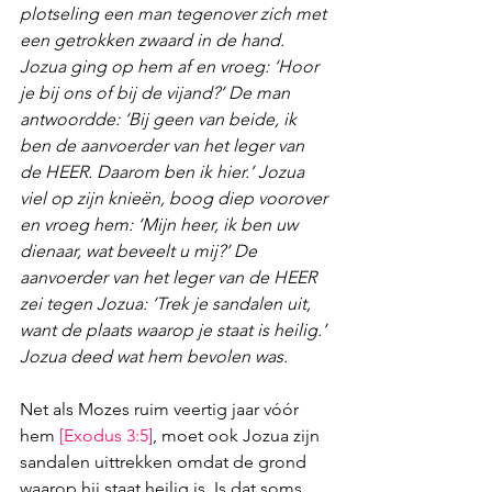
plotseling een man tegenover zich met 
een getrokken zwaard in de hand. 
Jozua ging op hem af en vroeg: ‘Hoor 
je bij ons of bij de vijand?’ De man 
antwoordde: ‘Bij geen van beide, ik 
ben de aanvoerder van het leger van 
de HEER. Daarom ben ik hier.’ Jozua 
viel op zijn knieën, boog diep voorover 
en vroeg hem: ‘Mijn heer, ik ben uw 
dienaar, wat beveelt u mij?’ De 
aanvoerder van het leger van de HEER 
zei tegen Jozua: ‘Trek je sandalen uit, 
want de plaats waarop je staat is heilig.’ 
Jozua deed wat hem bevolen was.
Net als Mozes ruim veertig jaar vóór 
hem 
[
Exodus 3:5
]
, moet ook Jozua zijn 
sandalen uittrekken omdat de grond 
waarop hij staat heilig is. Is dat soms 