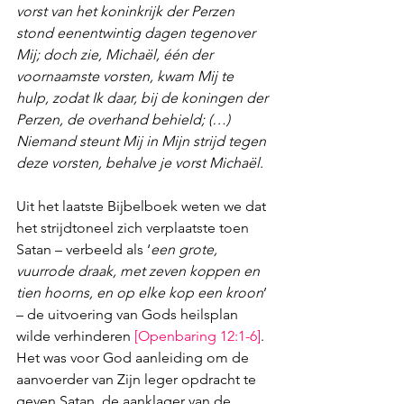
vorst van het koninkrijk der Perzen 
stond eenentwintig dagen tegenover 
Mij; doch zie, Michaël, één der 
voornaamste vorsten, kwam Mij te 
hulp, zodat Ik daar, bij de koningen der 
Perzen, de overhand behield; (…) 
Niemand steunt Mij in Mijn strijd tegen 
deze vorsten, behalve je vorst Michaël.
Uit het laatste Bijbelboek weten we dat 
het strijdtoneel zich verplaatste toen 
Satan – verbeeld als ‘
een grote, 
vuurrode draak, met zeven koppen en 
tien hoorns, en op elke kop een kroon
’ 
– de uitvoering van Gods heilsplan 
wilde verhinderen 
[
Openbaring 12:1-6
]
. 
Het was voor God aanleiding om de 
aanvoerder van Zijn leger opdracht te 
geven Satan, de aanklager van de 