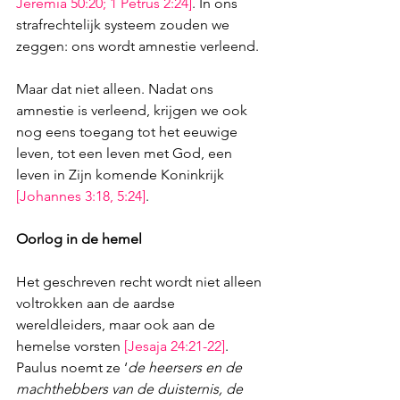
Jeremia 50:20
; 
1 Petrus 2:24
]
. In ons 
strafrechtelijk systeem zouden we 
zeggen: ons wordt amnestie verleend. 
Maar dat niet alleen. Nadat ons 
amnestie is verleend, krijgen we ook 
nog eens toegang tot het eeuwige 
leven, tot een leven met God, een 
leven in Zijn komende Koninkrijk 
[
Johannes 3:18
, 
5:24
]
.
Oorlog in de hemel
Het geschreven recht wordt niet alleen 
voltrokken aan de aardse 
wereldleiders, maar ook aan de 
hemelse vorsten 
[
Jesaja 24:21-22
]
. 
Paulus noemt ze ‘
de heersers en de 
machthebbers van de duisternis, de 