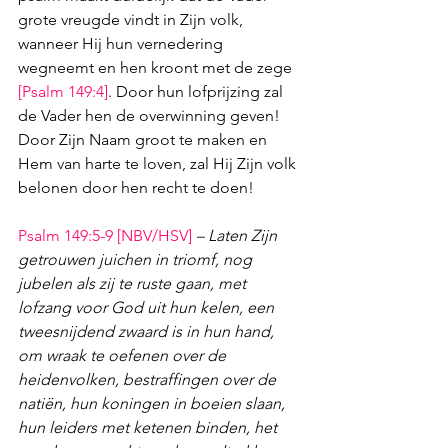
grote vreugde vindt in Zijn volk, 
wanneer Hij hun vernedering 
wegneemt en hen kroont met de zege 
[
Psalm 149:4
]
. Door hun lofprijzing zal 
de Vader hen de overwinning geven! 
Door Zijn Naam groot te maken en 
Hem van harte te loven, zal Hij Zijn volk 
belonen door hen recht te doen!
Psalm 149:5-9
 [NBV/HSV]
– Laten Zijn 
getrouwen juichen in triomf, nog 
jubelen als zij te ruste gaan, met 
lofzang voor God uit hun kelen, een 
tweesnijdend zwaard is in hun hand, 
om wraak te oefenen over de 
heidenvolken, bestraffingen over de 
natiën, hun koningen in boeien slaan, 
hun leiders met ketenen binden, het 