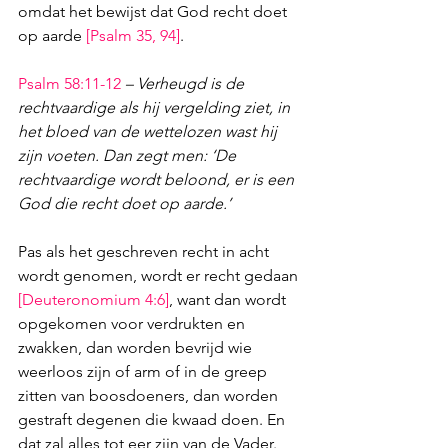
omdat het bewijst dat God recht doet 
op aarde 
[
Psalm 35
, 
94
]
.
Psalm 58:11-12
– Verheugd is de 
rechtvaardige als hij vergelding ziet, in 
het bloed van de wettelozen wast hij 
zijn voeten. Dan zegt men: ‘De 
rechtvaardige wordt beloond, er is een 
God die recht doet op aarde.’
Pas als het geschreven recht in acht 
wordt genomen, wordt er recht gedaan 
[
Deuteronomium 4:6
]
, want dan wordt 
opgekomen voor verdrukten en 
zwakken, dan worden bevrijd wie 
weerloos zijn of arm of in de greep 
zitten van boosdoeners, dan worden 
gestraft degenen die kwaad doen. En 
dat zal alles tot eer zijn van de Vader.