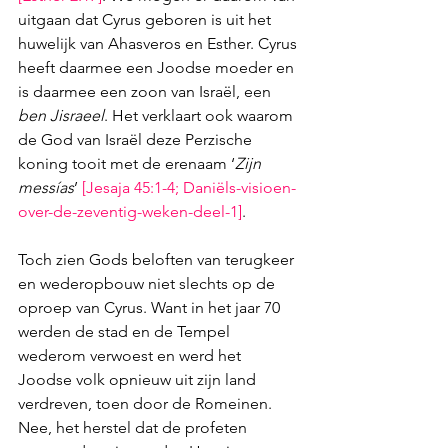
uitgaan dat Cyrus geboren is uit het 
huwelijk van Ahasveros en Esther. Cyrus 
heeft daarmee een Joodse moeder en 
is daarmee een zoon van Israël, een 
ben Jisraeel
. Het verklaart ook waarom 
de God van Israël deze Perzische 
koning tooit met de erenaam ‘
Zijn 
messías
’ 
[
Jesaja 45:1-4
; 
Daniëls-visioen-
over-de-zeventig-weken-deel-1
]
. 
Toch zien Gods beloften van terugkeer 
en wederopbouw niet slechts op de 
oproep van Cyrus. Want in het jaar 70 
werden de stad en de Tempel 
wederom verwoest en werd het 
Joodse volk opnieuw uit zijn land 
verdreven, toen door de Romeinen. 
Nee, het herstel dat de profeten 