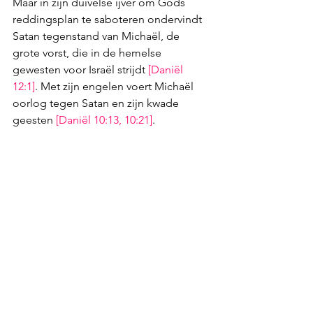
Maar in zijn duivelse ijver om Gods 
reddingsplan te saboteren ondervindt 
Satan tegenstand van Michaël, de 
grote vorst, die in de hemelse 
gewesten voor Israël strijdt 
[
Daniël 
12:1
]
. Met zijn engelen voert Michaël 
oorlog tegen Satan en zijn kwade 
geesten 
[
Daniël 10:13
, 
10:21
]
.
En hoewel die oorlog in de onzienlijke 
wereld nog altijd woedt, weten we toch 
al wie gaat winnen, want Johannes 
heeft in een visioen gezien dat aan het 
einde van de tijd, de duivel en zijn 
engelen worden verslagen 
[
Openbaring 12:7-8
]
. En zodra Satan 
(opnieuw) is overwonnen, zal Michaël 
het overwinningssignaal geven dat de 
glorieuze komst van de Mensenzoon 