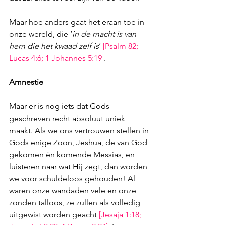
Maar hoe anders gaat het eraan toe in 
onze wereld, die ‘
in de macht is van 
hem die het kwaad zelf is
’ 
[
Psalm 82
; 
Lucas 4:6
; 
1 Johannes 5:19
]
.
Amnestie
Maar er is nog iets dat Gods 
geschreven recht absoluut uniek 
maakt. Als we ons vertrouwen stellen in 
Gods enige Zoon, Jeshua, de van God 
gekomen én komende Messías, en 
luisteren naar wat Hij zegt, dan worden 
we voor schuldeloos gehouden! Al 
waren onze wandaden vele en onze 
zonden talloos, ze zullen als volledig 
uitgewist worden geacht 
[
Jesaja 1:18
; 