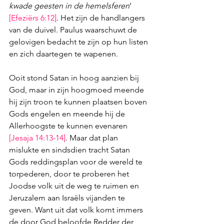
kwade geesten in de hemelsferen
’ 
[
Efeziërs 6:12
]
. Het zijn de handlangers 
van de duivel. Paulus waarschuwt de 
gelovigen bedacht te zijn op hun listen 
en zich daartegen te wapenen. 
Ooit stond Satan in hoog aanzien bij 
God, maar in zijn hoogmoed meende 
hij zijn troon te kunnen plaatsen boven 
Gods engelen en meende hij de 
Allerhoogste te kunnen evenaren 
[
Jesaja 14:13-14
]
. Maar dat plan 
mislukte en sindsdien tracht Satan 
Gods reddingsplan voor de wereld te 
torpederen, door te proberen het 
Joodse volk uit de weg te ruimen en 
Jeruzalem aan Israëls vijanden te 
geven. Want uit dat volk komt immers 
de door God beloofde Redder der 