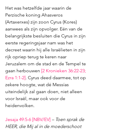
Het was hetzelfde jaar waarin de 
Perzische koning Ahasveros 
(Artaxerxes) zijn zoon Cyrus (Kores) 
aanwees als zijn opvolger. Eén van de 
belangrijkste besluiten die Cyrus in zijn 
eerste regeringsjaar nam was het 
decreet waarin hij alle Israëlieten in zijn 
rijk opriep terug te keren naar 
Jeruzalem om de stad en de Tempel te 
gaan herbouwen 
[
2 Kronieken 36:22-23
; 
Ezra 1:1-2
]
. Cyrus deed daarmee, tot op 
zekere hoogte, wat dé Messías 
uiteindelijk zal gaan doen, niet alleen 
voor Israël, maar ook voor de 
heidenvolken.
Jesaja 49:5-6
 [NBV/EV]
– Toen sprak de 
HEER, die Mij al in de moederschoot 