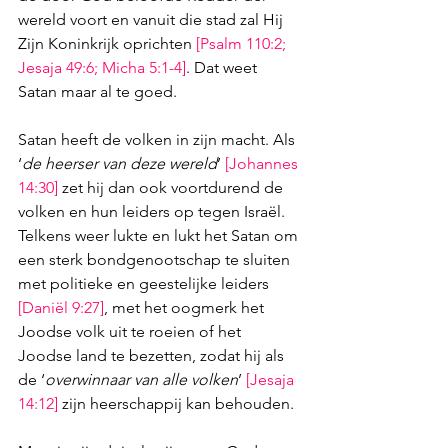
wereld voort en vanuit die stad zal Hij 
Zijn Koninkrijk oprichten 
[
Psalm 110:2
; 
Jesaja 49:6
; 
Micha 5:1-4
]
. Dat weet 
Satan maar al te goed.
Satan heeft de volken in zijn macht. Als 
‘
de heerser van deze wereld
’ 
[
Johannes 
14:30
]
 zet hij dan ook voortdurend de 
volken en hun leiders op tegen Israël. 
Telkens weer lukte en lukt het Satan om 
een sterk bondgenootschap te sluiten 
met politieke en geestelijke leiders 
[
Daniël 9:27
]
, met het oogmerk het 
Joodse volk uit te roeien of het 
Joodse land te bezetten, zodat hij als 
de ‘
overwinnaar van alle volken
’ 
[
Jesaja 
14:12
]
 zijn heerschappij kan behouden.