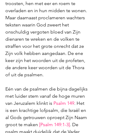
troosten, hen met eer en roem te 
overladen en in hun midden te wonen. 
Maar daarnaast proclameren wachters 
teksten waarin God zweert het 
onschuldig vergoten bloed van Zijn 
dienaren te wreken en de volken te 
straffen voor het grote onrecht dat ze 
Zijn volk hebben aangedaan. De ene 
keer zijn het woorden uit de profeten, 
de andere keer woorden uit de Thora 
of uit de psalmen. 
Eén van de psalmen die bijna dagelijks 
met luider stem vanaf de hoge muren 
van Jeruzalem klinkt is 
Psalm 149
. Het 
is een krachtige lofpsalm, die Israël en 
al Gods getrouwen oproept Zijn Naam 
groot te maken 
[
Psalm 149:1-3
]
. De 
psalm maakt duidelijk dat de Vader 