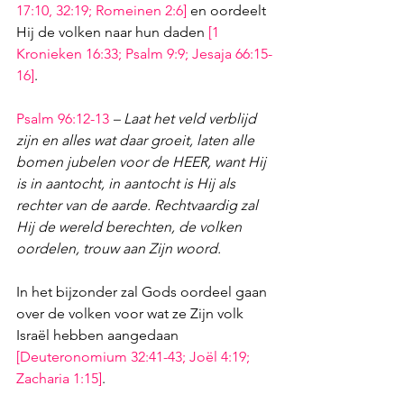
17:10
, 
32:19
; 
Romeinen 2:6
]
 en oordeelt 
Hij de volken naar hun daden 
[
1 
Kronieken 16:33
; 
Psalm 9:9
; 
Jesaja 66:15-
16
]
.
Psalm 96:12-13
– Laat het veld verblijd 
zijn en alles wat daar groeit, laten alle 
bomen jubelen voor de HEER, want Hij 
is in aantocht, in aantocht is Hij als 
rechter van de aarde. Rechtvaardig zal 
Hij de wereld berechten, de volken 
oordelen, trouw aan Zijn woord.
In het bijzonder zal Gods oordeel gaan 
over de volken voor wat ze Zijn volk 
Israël hebben aangedaan 
[
Deuteronomium 32:41-43
; 
Joël 4:19
; 
Zacharia 1:15
]
.