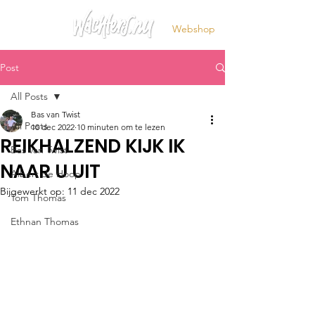
Webshop
Post
All Posts
Bas van Twist
All Posts
10 dec 2022
10 minuten om te lezen
REIKHALZEND KIJK IK
Bas van Twist
NAAR U UIT
Albert de Hoop
Bijgewerkt op:
11 dec 2022
Tom Thomas
Ethnan Thomas