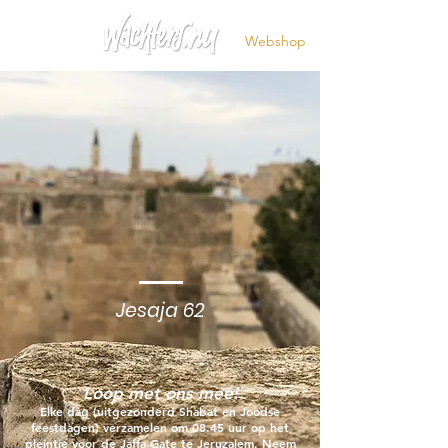
Webshop
"Jeruzalem, Ik heb
wachters op je
muren gezet die
nooit zullen zwijgen,
dag noch nacht"
Jesaja 62
Loop met ons mee!
Elke dag (uitgezonderd Shabat en Joodse
feestdagen) verzamelen om 08.45 uur op het
pleintje voor de Jaffa Gate te Jeruzalem. Neem