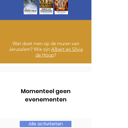
Wat doet men op de muren van
Jeruzalem? Wie zijn
Albert en Silvia
de Hoop
?
Momenteel geen
evenementen
Alle activiteiten